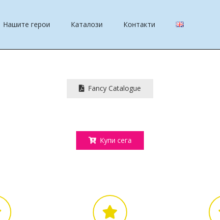
Нашите герои
Каталози
Контакти
Fancy Catalogue
Купи сега