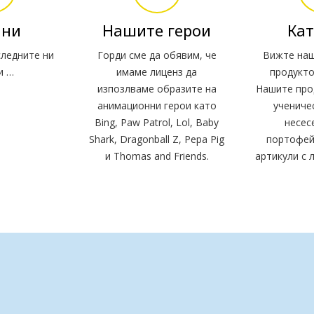
ини
Нашите герои
Кат
ледните ни
Горди сме да обявим, че
Вижте на
и …
имаме лиценз да
продукто
изпозлваме образите на
Нашите про
анимационни герои като
учениче
Bing, Paw Patrol, Lol, Baby
несес
Shark, Dragonball Z, Pepa Pig
портофей
и Thomas and Friends.
артикули с 