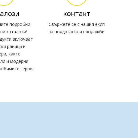
алози
контакт
шите подробни
Свържете се с нашия екип
ви каталози!
за поддръжка и продажби
дукти включват
ски раници и
ери, както
ли и модерни
любимите герои!