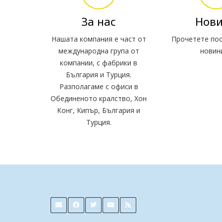
За нас
Нов
Нашата компания е част от
Прочетете пос
международна група от
новин
компании, с фабрики в
България и Турция.
Разполагаме с офиси в
Обединеното кралство, Хон
Конг, Кипър, България и
Турция.